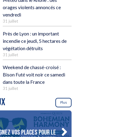
orages violents annoncés ce
vendredi
31 juillet
Près de Lyon : un important
incendie ce jeudi, 5 hectares de
végétation détruits
31 juillet
Weekend de chassé-croisé :
Bison Futé voit noir ce samedi
dans toute la France
31 juillet
UX
Plus
gnez vos places pour le
Gagnez votre séjour pour