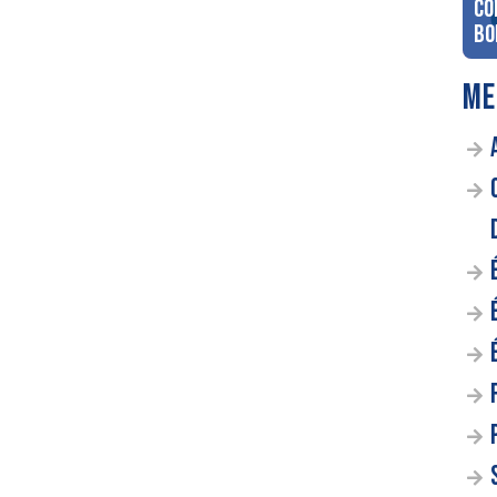
co
Bo
ME