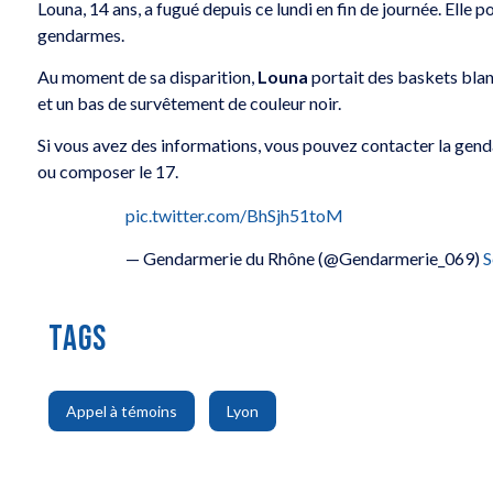
Louna, 14 ans, a fugué depuis ce lundi en fin de journée. Elle p
gendarmes.
Au moment de sa disparition,
Louna
portait des baskets blan
et un bas de survêtement de couleur noir.
Si vous avez des informations, vous pouvez contacter la ge
ou composer le 17.
pic.twitter.com/BhSjh51toM
— Gendarmerie du Rhône (@Gendarmerie_069)
S
TAGS
,
Appel à témoins
Lyon