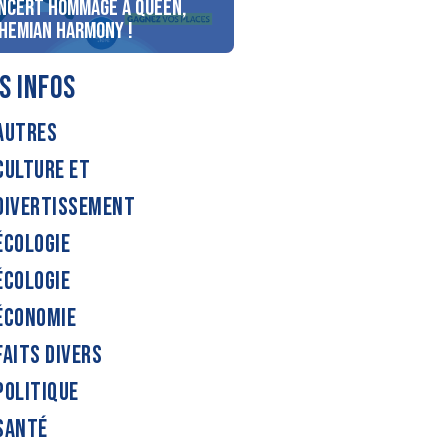
ncert Hommage à Queen,
personnes au bord du lac
hemian Harmony !
d’Annecy !
S INFOS
AUTRES
CULTURE ET
DIVERTISSEMENT
ÉCOLOGIE
ÉCOLOGIE
ÉCONOMIE
FAITS DIVERS
POLITIQUE
SANTÉ