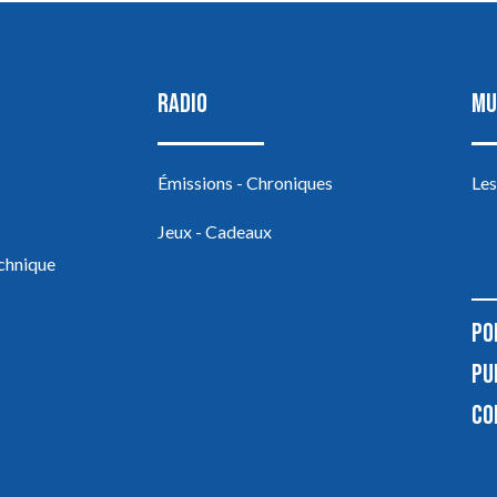
RADIO
MU
Émissions - Chroniques
Les
Jeux - Cadeaux
echnique
PO
PU
CO