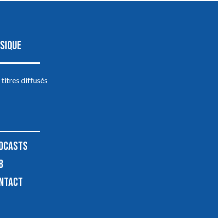
SIQUE
 titres diffusés
DCASTS
B
NTACT