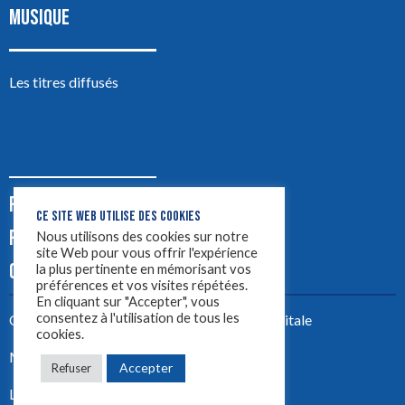
MUSIQUE
Les titres diffusés
PODCASTS
CE SITE WEB UTILISE DES COOKIES
PUB
Nous utilisons des cookies sur notre
site Web pour vous offrir l'expérience
CONTACT
la plus pertinente en mémorisant vos
préférences et vos visites répétées.
En cliquant sur "Accepter", vous
consentez à l'utilisation de tous les
Créez votre site avec
Yellowtie – Agence Digitale
cookies.
Mentions légales
Accepter
Refuser
LYON 1ère 2023 ©