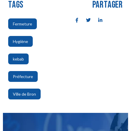
TAGS
PARTAGER
Fermeture
,
Hygiène
,
kebab
,
Préfecture
,
Ville de Bron