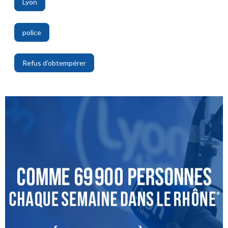
Lyon
,
police
,
Refus d’obtempérer