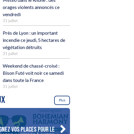
orages violents annoncés ce
vendredi
31 juillet
Près de Lyon : un important
incendie ce jeudi, 5 hectares de
végétation détruits
31 juillet
Weekend de chassé-croisé :
Bison Futé voit noir ce samedi
dans toute la France
31 juillet
UX
Plus
gnez vos places pour le
Gagnez votre séjour pour