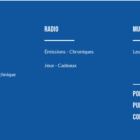
RADIO
MU
Émissions - Chroniques
Les
Jeux - Cadeaux
echnique
PO
PU
CO