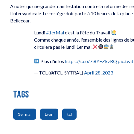
A noter qu’une grande manifestation contre la réforme des retr
l’intersyndicale. Le cortège doit partir à 10 heures de la place
Bellecour.
Lundi
#1erMai
c'est la Fête du Travail
Comme chaque année, l'ensemble des lignes de bu
circulera pas le lundi 1er mai.
Plus d'infos
https://t.co/7i8YFZkzRQ
pic.tw
— TCL (@TCL_SYTRAL)
April 28, 2023
TAGS
,
,
1er mai
Lyon
tcl