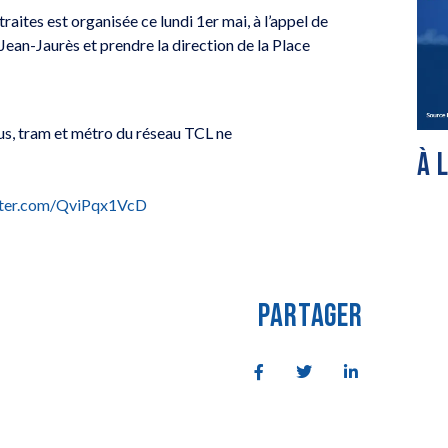
aites est organisée ce lundi 1er mai, à l’appel de
 Jean-Jaurès et prendre la direction de la Place
s, tram et métro du réseau TCL ne
À 
itter.com/QviPqx1VcD
PARTAGER