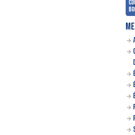
co
Bo
ME