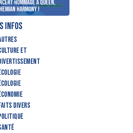
ncert Hommage à Queen,
personnes au bord du lac
hemian Harmony !
d’Annecy !
S INFOS
AUTRES
CULTURE ET
DIVERTISSEMENT
ÉCOLOGIE
ÉCOLOGIE
ÉCONOMIE
FAITS DIVERS
POLITIQUE
SANTÉ