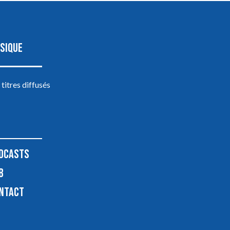
SIQUE
 titres diffusés
DCASTS
B
NTACT