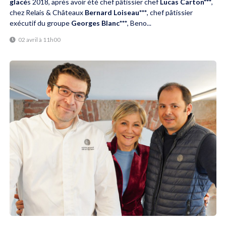
glacé
s 2018, après avoir été chef pâtissier chef
Lucas Carton***
,
chez Relais & Châteaux
Bernard Loiseau***
, chef pâtissier
exécutif du groupe
Georges Blanc***
, Beno...
02 avril à 11h00