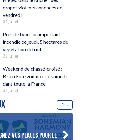
orages violents annoncés ce
vendredi
31 juillet
Près de Lyon : un important
incendie ce jeudi, 5 hectares de
végétation détruits
31 juillet
Weekend de chassé-croisé :
Bison Futé voit noir ce samedi
dans toute la France
31 juillet
UX
Plus
gnez vos places pour le
Gagnez votre séjour pour