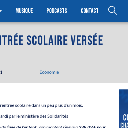
MUSIQUE
PODCASTS
CONTACT
ENTRÉE SCOLAIRE VERSÉE
11
Économie
 rentrée scolaire dans un peu plus d’un mois.
ardi par le ministère des Solidarités
 de l’
âge de l’enfant
: son montant s’élève à
398,09 € pour