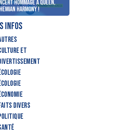
ncert Hommage à Queen,
personnes au bord du lac
hemian Harmony !
d’Annecy !
S INFOS
AUTRES
CULTURE ET
DIVERTISSEMENT
ÉCOLOGIE
ÉCOLOGIE
ÉCONOMIE
FAITS DIVERS
POLITIQUE
SANTÉ