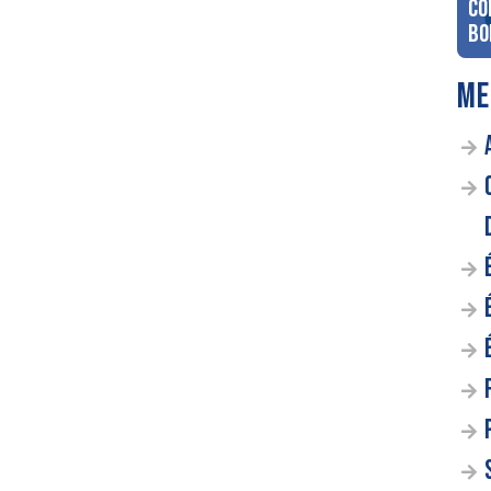
co
Bo
ME