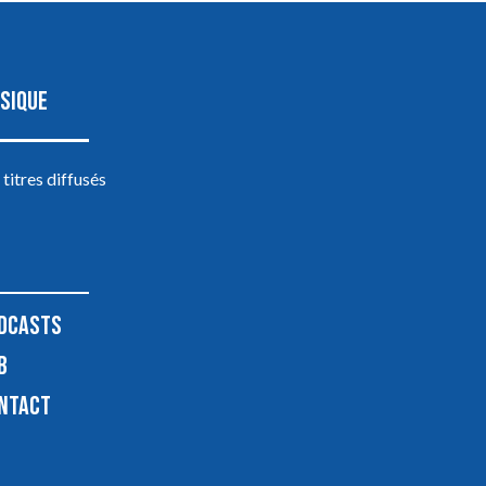
SIQUE
 titres diffusés
DCASTS
B
NTACT