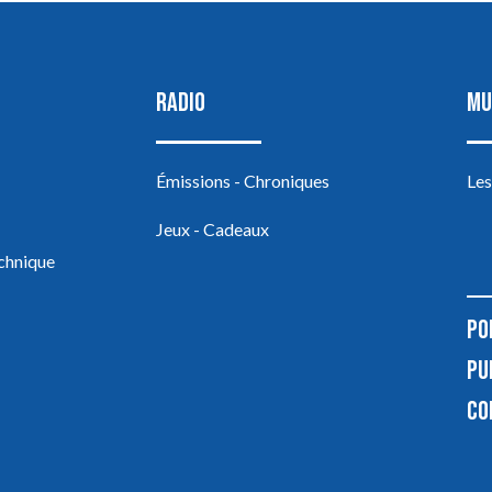
RADIO
MU
Émissions - Chroniques
Les
Jeux - Cadeaux
echnique
PO
PU
CO