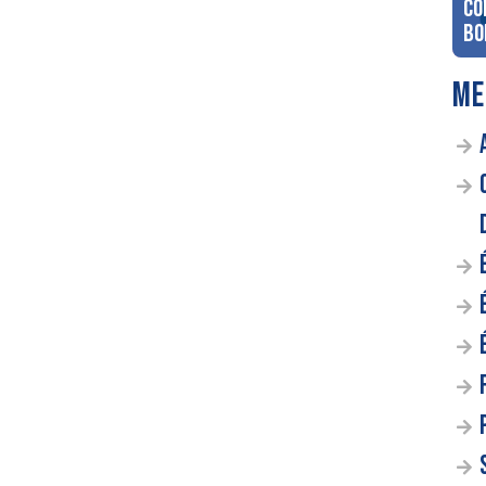
co
Bo
ME