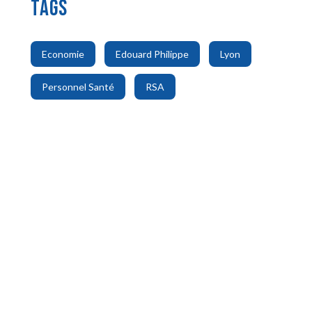
TAGS
,
,
,
Economie
Edouard Philippe
Lyon
,
Personnel Santé
RSA