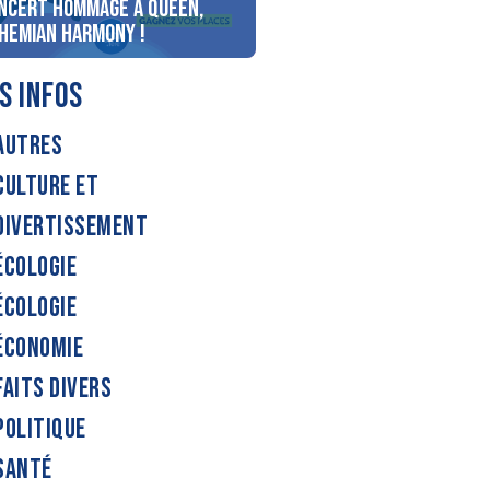
ncert Hommage à Queen,
personnes au bord du lac
hemian Harmony !
d’Annecy !
S INFOS
AUTRES
CULTURE ET
DIVERTISSEMENT
ÉCOLOGIE
ÉCOLOGIE
ÉCONOMIE
FAITS DIVERS
POLITIQUE
SANTÉ