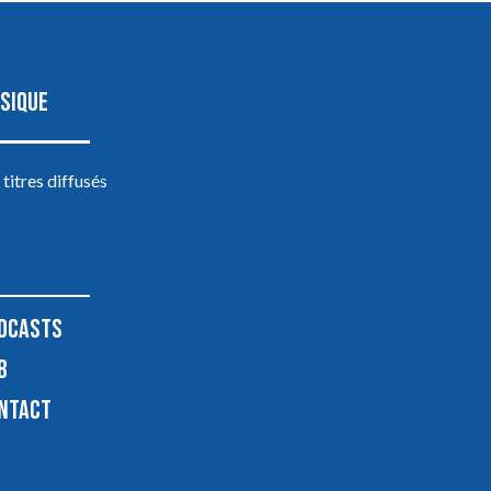
SIQUE
 titres diffusés
DCASTS
B
NTACT