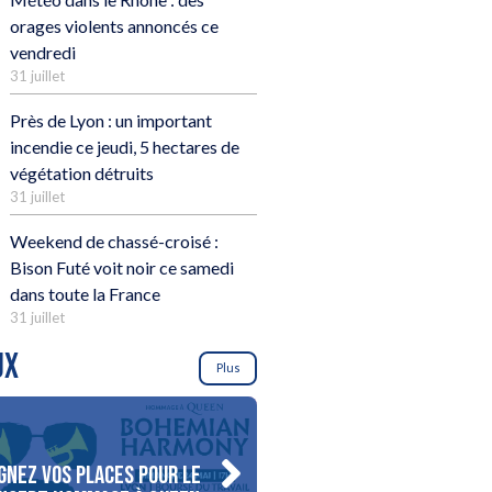
orages violents annoncés ce
vendredi
31 juillet
Près de Lyon : un important
incendie ce jeudi, 5 hectares de
végétation détruits
31 juillet
Weekend de chassé-croisé :
Bison Futé voit noir ce samedi
dans toute la France
31 juillet
UX
Plus
gnez vos places pour le
Gagnez votre séjour pour