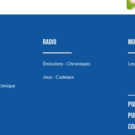
RADIO
MU
Émissions - Chroniques
Les
Jeux - Cadeaux
echnique
PO
PU
CO