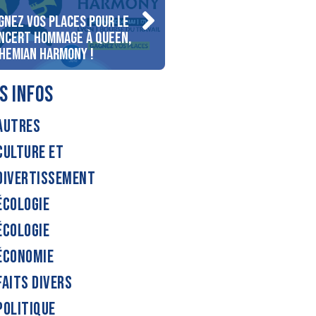
gnez vos places pour le
Gagnez votre séjour pour
ncert Hommage à Queen,
personnes au bord du lac
hemian Harmony !
d’Annecy !
S INFOS
AUTRES
CULTURE ET
DIVERTISSEMENT
ÉCOLOGIE
ÉCOLOGIE
ÉCONOMIE
FAITS DIVERS
POLITIQUE