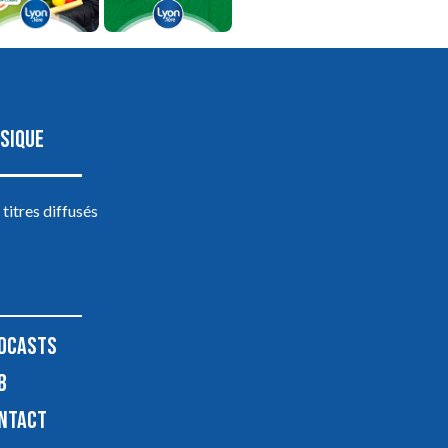
SIQUE
 titres diffusés
DCASTS
B
NTACT