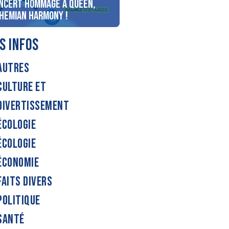
ncert Hommage à Queen,
personnes au bord du lac
hemian Harmony !
d’Annecy !
S INFOS
AUTRES
CULTURE ET
DIVERTISSEMENT
ÉCOLOGIE
ÉCOLOGIE
ÉCONOMIE
FAITS DIVERS
POLITIQUE
SANTÉ