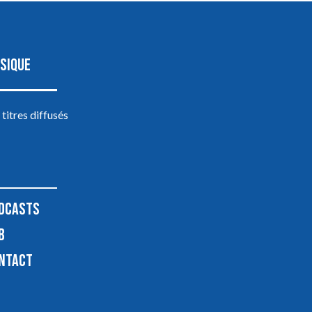
SIQUE
 titres diffusés
DCASTS
B
NTACT