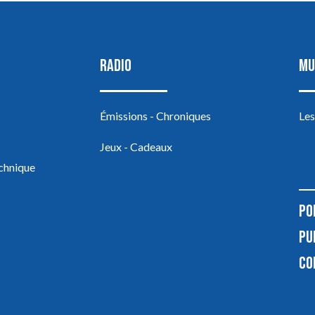
RADIO
MU
Émissions - Chroniques
Les
Jeux - Cadeaux
echnique
PO
PU
CO