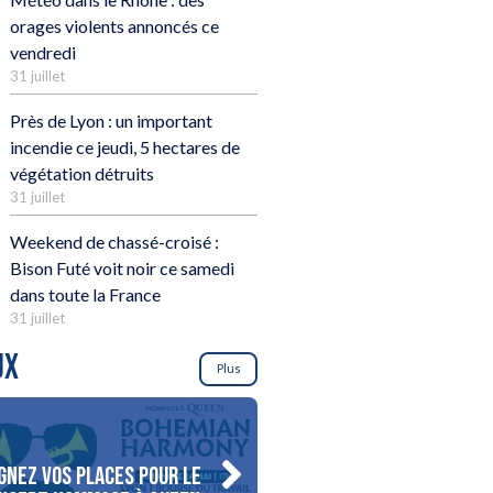
orages violents annoncés ce
vendredi
31 juillet
Près de Lyon : un important
incendie ce jeudi, 5 hectares de
végétation détruits
31 juillet
Weekend de chassé-croisé :
Bison Futé voit noir ce samedi
dans toute la France
31 juillet
UX
Plus
gnez vos places pour le
Gagnez votre séjour pour