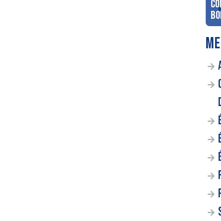
co
Bo
ME