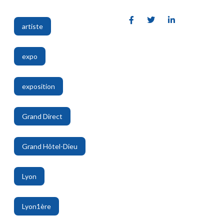
artiste
,
expo
,
exposition
,
Grand Direct
,
Grand Hôtel-Dieu
,
Lyon
,
Lyon1ère
,