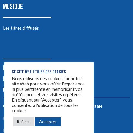
MUSIQUE
Les titres diffusés
PODCASTS
CE SITE WEB UTILISE DES COOKIES
PUB
Nous utilisons des cookies sur notre
site Web pour vous offrir l'expérience
CONTACT
la plus pertinente en mémorisant vos
préférences et vos visites répétées.
En cliquant sur "Accepter", vous
consentez à l'utilisation de tous les
Créez votre site avec
Yellowtie – Agence Digitale
cookies.
Mentions légales
Accepter
Refuser
LYON 1ère 2023 ©