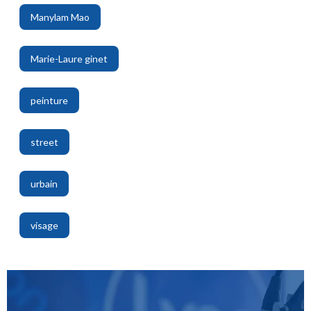
Manylam Mao
,
Marie-Laure ginet
,
peinture
,
street
,
urbain
,
visage