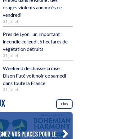
orages violents annoncés ce
vendredi
31 juillet
Près de Lyon : un important
incendie ce jeudi, 5 hectares de
végétation détruits
31 juillet
Weekend de chassé-croisé :
Bison Futé voit noir ce samedi
dans toute la France
31 juillet
UX
Plus
gnez vos places pour le
Gagnez votre séjour pour