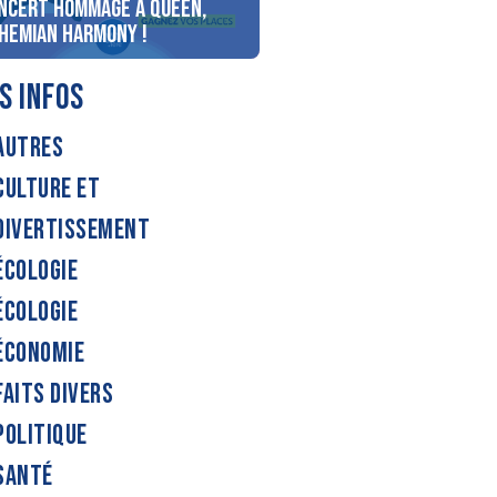
ncert Hommage à Queen,
personnes au bord du lac
hemian Harmony !
d’Annecy !
S INFOS
AUTRES
CULTURE ET
DIVERTISSEMENT
ÉCOLOGIE
ÉCOLOGIE
ÉCONOMIE
FAITS DIVERS
POLITIQUE
SANTÉ