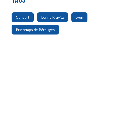
TAGS
,
,
,
Concert
Lenny Kravitz
Lyon
Printemps de Pérouges