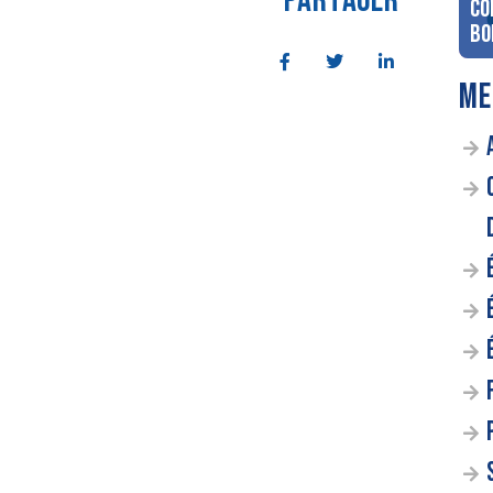
PARTAGER
co
Bo
ME