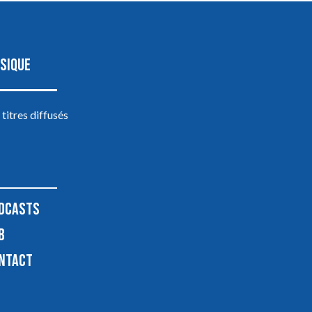
SIQUE
 titres diffusés
DCASTS
B
NTACT