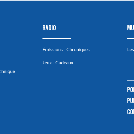
RADIO
MU
Émissions - Chroniques
Les
Jeux - Cadeaux
echnique
PO
PU
CO