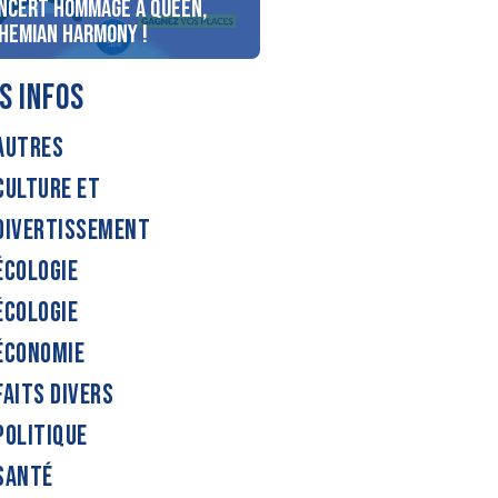
ncert Hommage à Queen,
personnes au bord du lac
hemian Harmony !
d’Annecy !
S INFOS
AUTRES
CULTURE ET
DIVERTISSEMENT
ÉCOLOGIE
ÉCOLOGIE
ÉCONOMIE
FAITS DIVERS
POLITIQUE
SANTÉ