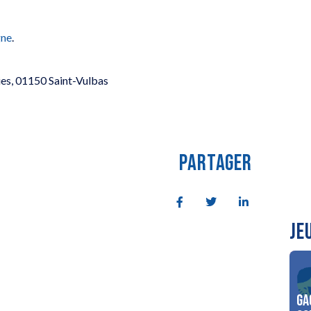
gne
.
ries, 01150 Saint-Vulbas
PARTAGER
JE
Ga