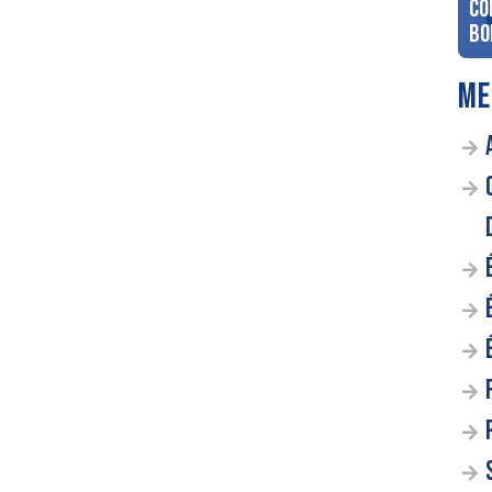
co
Bo
ME