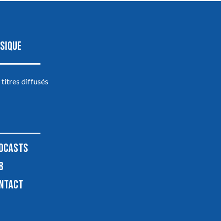
SIQUE
 titres diffusés
DCASTS
B
NTACT