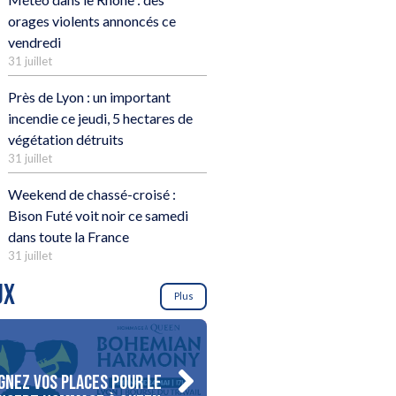
orages violents annoncés ce
vendredi
31 juillet
Près de Lyon : un important
incendie ce jeudi, 5 hectares de
végétation détruits
31 juillet
Weekend de chassé-croisé :
Bison Futé voit noir ce samedi
dans toute la France
31 juillet
UX
Plus
gnez vos places pour le
Gagnez votre séjour pour