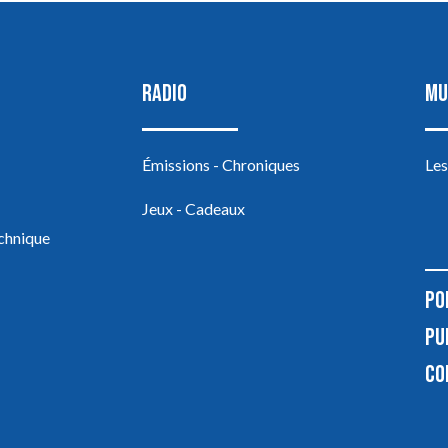
RADIO
MU
Émissions - Chroniques
Les
Jeux - Cadeaux
echnique
PO
PU
CO