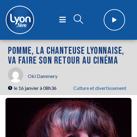
POMME, LA CHANTEUSE LYONNAISE,
VA FAIRE SON RETOUR AU CINÉMA
Oki Dammery
le
16 janvier à 08h36
Culture et divertissement