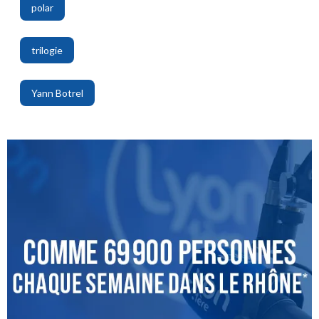
polar
,
trilogie
,
Yann Botrel