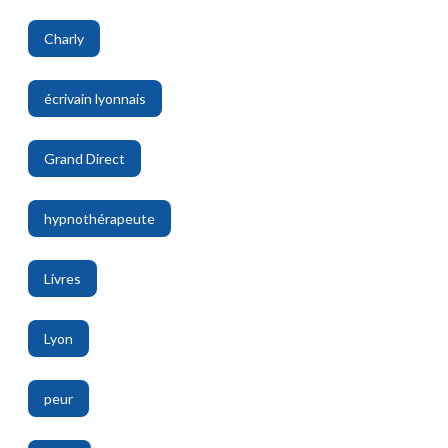
Charly
,
écrivain lyonnais
,
Grand Direct
,
hypnothérapeute
,
Livres
,
Lyon
,
peur
,