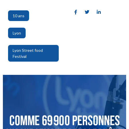
10 ans
,
Lyon
,
Lyon Street food
Festival