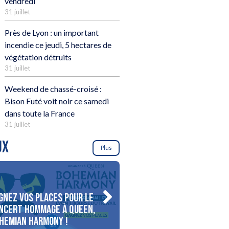
vendredi
31 juillet
Près de Lyon : un important
incendie ce jeudi, 5 hectares de
végétation détruits
31 juillet
Weekend de chassé-croisé :
Bison Futé voit noir ce samedi
dans toute la France
31 juillet
UX
Plus
gnez vos places pour le
Gagnez votre séjour pour
ncert Hommage à Queen,
personnes au bord du lac
hemian Harmony !
d’Annecy !