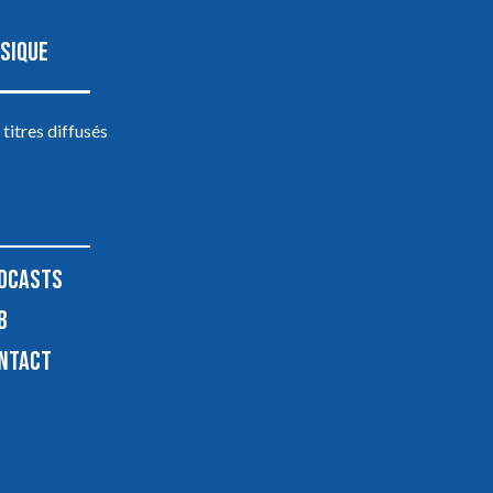
SIQUE
 titres diffusés
DCASTS
B
NTACT