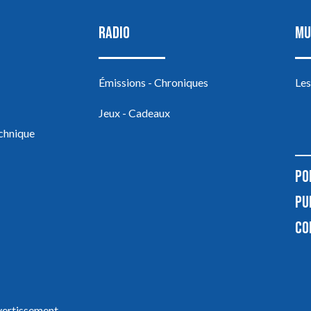
RADIO
MU
Émissions - Chroniques
Les
Jeux - Cadeaux
echnique
PO
PU
CO
ivertissement