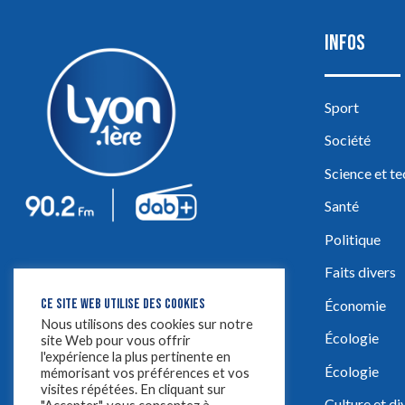
INFOS
Sport
Société
Science et t
Santé
Politique
Faits divers
CE SITE WEB UTILISE DES COOKIES
Économie
Nous utilisons des cookies sur notre
Écologie
site Web pour vous offrir
l'expérience la plus pertinente en
Écologie
mémorisant vos préférences et vos
visites répétées. En cliquant sur
Culture et d