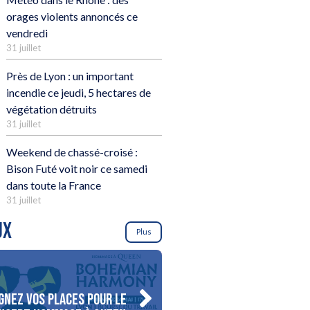
orages violents annoncés ce
vendredi
31 juillet
Près de Lyon : un important
incendie ce jeudi, 5 hectares de
végétation détruits
31 juillet
Weekend de chassé-croisé :
Bison Futé voit noir ce samedi
dans toute la France
31 juillet
UX
Plus
gnez vos places pour le
Gagnez votre séjour pour