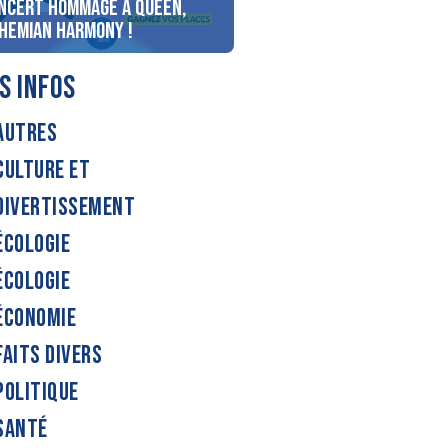
ncert Hommage à Queen,
personnes au bord du lac
hemian Harmony !
d’Annecy !
S INFOS
AUTRES
CULTURE ET
DIVERTISSEMENT
ÉCOLOGIE
ÉCOLOGIE
ÉCONOMIE
FAITS DIVERS
POLITIQUE
SANTÉ