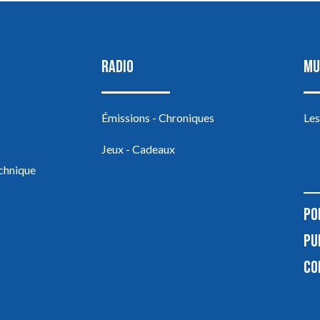
RADIO
MU
Émissions - Chroniques
Les
Jeux - Cadeaux
echnique
PO
PU
CO