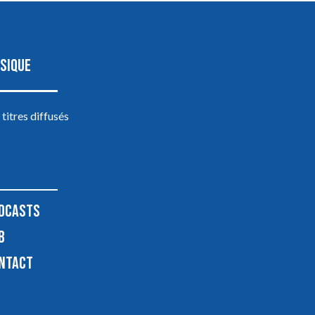
SIQUE
 titres diffusés
DCASTS
B
NTACT