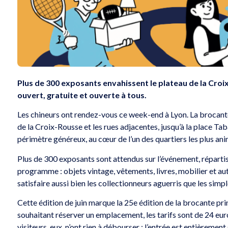
Plus de 300 exposants envahissent le plateau de la Croix-
ouvert, gratuite et ouverte à tous.
Les chineurs ont rendez-vous ce week-end à Lyon. La brocante
de la Croix-Rousse et les rues adjacentes, jusqu’à la place Taba
périmètre généreux, au cœur de l’un des quartiers les plus an
Plus de 300 exposants sont attendus sur l’événement, répartis
programme : objets vintage, vêtements, livres, mobilier et aut
satisfaire aussi bien les collectionneurs aguerris que les simpl
Cette édition de juin marque la 25e édition de la brocante pr
souhaitant réserver un emplacement, les tarifs sont de 24 eur
visiteurs, eux, n’ont rien à débourser : l’entrée est entièreme