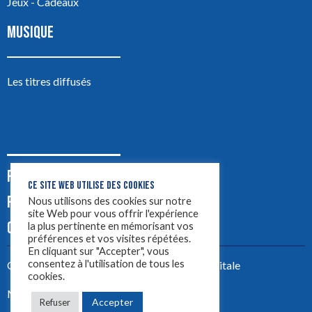
Jeux - Cadeaux
MUSIQUE
Les titres diffusés
PODCASTS
CE SITE WEB UTILISE DES COOKIES
PUB
Nous utilisons des cookies sur notre
site Web pour vous offrir l'expérience
CONTACT
la plus pertinente en mémorisant vos
préférences et vos visites répétées.
En cliquant sur "Accepter", vous
consentez à l'utilisation de tous les
Créez votre site avec
Yellowtie – Agence Digitale
cookies.
Mentions légales
Accepter
Refuser