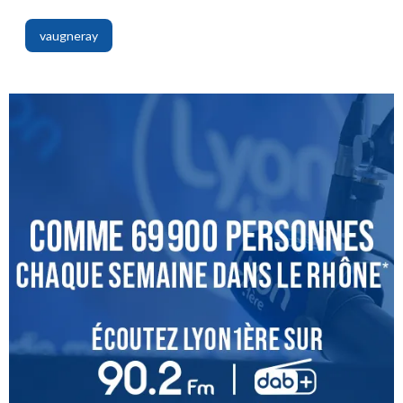
,
vaugneray