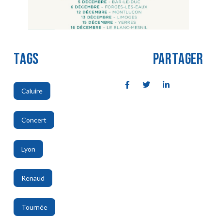
TAGS
PARTAGER
Caluire
,
Concert
,
Lyon
,
Renaud
,
Tournée