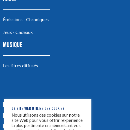
Émissions - Chroniques
Jeux - Cadeaux
MUSIQUE
Les titres diffusés
PODCASTS
CE SITE WEB UTILISE DES COOKIES
PUB
Nous utilisons des cookies sur notre
site Web pour vous offrir l'expérience
CONTACT
la plus pertinente en mémorisant vos