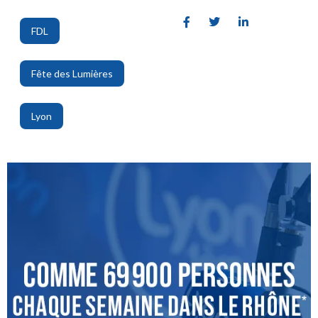
FDL
,
Fête des Lumières
,
Lyon