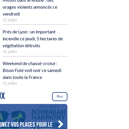
orages violents annoncés ce
vendredi
31 juillet
Près de Lyon : un important
incendie ce jeudi, 5 hectares de
végétation détruits
31 juillet
Weekend de chassé-croisé :
Bison Futé voit noir ce samedi
dans toute la France
31 juillet
UX
Plus
gnez vos places pour le
Gagnez votre séjour pour