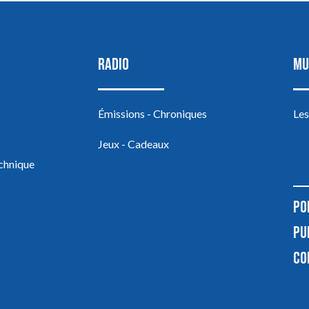
RADIO
MU
Émissions - Chroniques
Les
Jeux - Cadeaux
echnique
PO
PU
CO