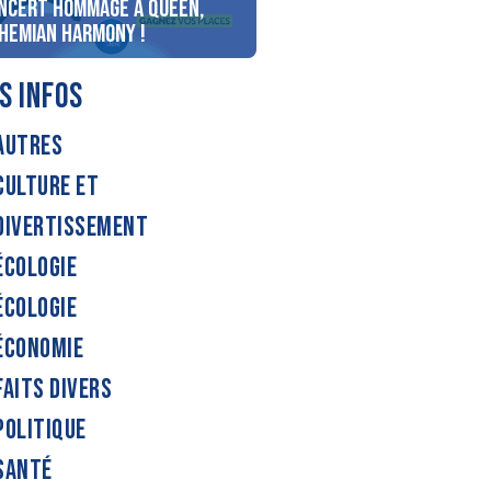
ncert Hommage à Queen,
personnes au bord du lac
hemian Harmony !
d’Annecy !
S INFOS
AUTRES
CULTURE ET
DIVERTISSEMENT
ÉCOLOGIE
ÉCOLOGIE
ÉCONOMIE
FAITS DIVERS
POLITIQUE
SANTÉ