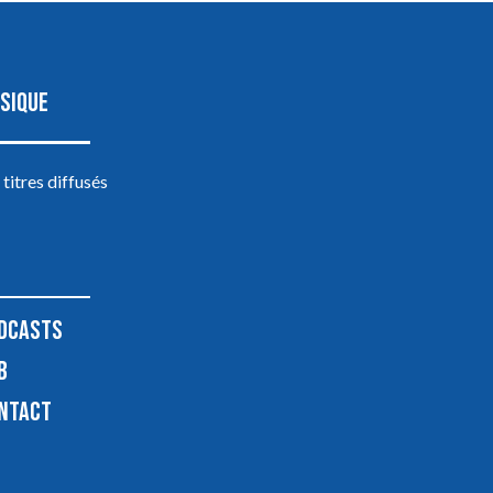
SIQUE
 titres diffusés
DCASTS
B
NTACT