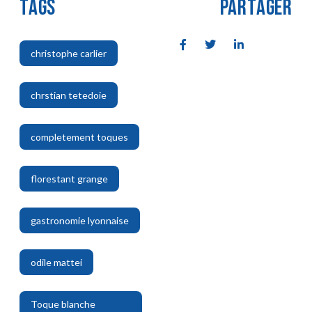
TAGS
PARTAGER
christophe carlier
,
chrstian tetedoie
,
completement toques
,
florestant grange
,
gastronomie lyonnaise
,
odile mattei
,
Toque blanche