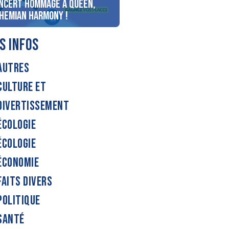
ncert Hommage à Queen,
personnes au bord du lac
hemian Harmony !
d’Annecy !
S INFOS
AUTRES
CULTURE ET
DIVERTISSEMENT
ÉCOLOGIE
ÉCOLOGIE
ÉCONOMIE
FAITS DIVERS
POLITIQUE
SANTÉ