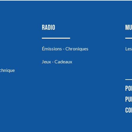
RADIO
MU
Émissions - Chroniques
Les
Jeux - Cadeaux
echnique
PO
PU
CO