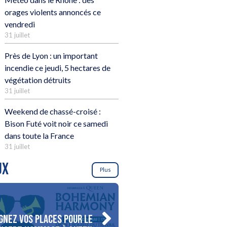
orages violents annoncés ce
vendredi
31 juillet
Près de Lyon : un important
incendie ce jeudi, 5 hectares de
végétation détruits
31 juillet
Weekend de chassé-croisé :
Bison Futé voit noir ce samedi
dans toute la France
31 juillet
UX
Plus
gnez vos places pour le
Gagnez votre séjour pour