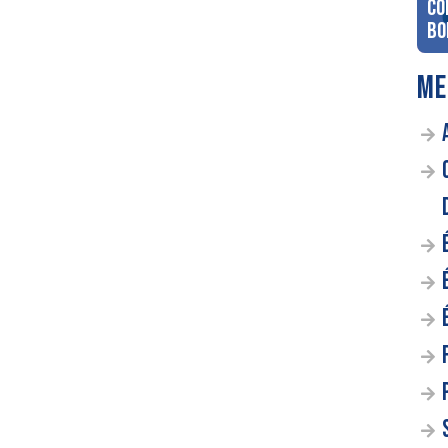
co
Bo
ME