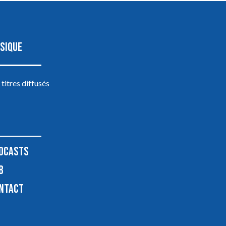
SIQUE
 titres diffusés
DCASTS
B
NTACT