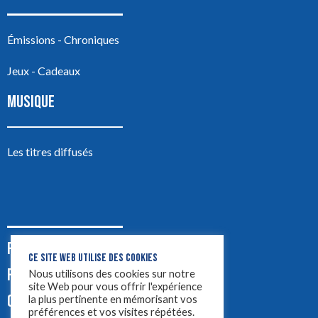
Émissions - Chroniques
Jeux - Cadeaux
MUSIQUE
Les titres diffusés
PODCASTS
CE SITE WEB UTILISE DES COOKIES
PUB
Nous utilisons des cookies sur notre
site Web pour vous offrir l'expérience
CONTACT
la plus pertinente en mémorisant vos
préférences et vos visites répétées.