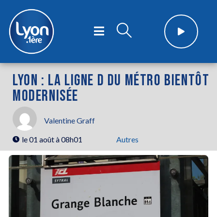
LYON : LA LIGNE D DU MÉTRO BIENTÔT
MODERNISÉE
Valentine Graff
le
01 août à 08h01
Autres