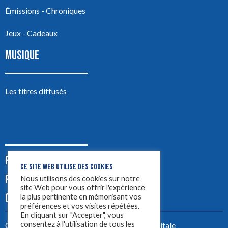
Émissions - Chroniques
Jeux - Cadeaux
MUSIQUE
Les titres diffusés
PODCASTS
CE SITE WEB UTILISE DES COOKIES
PUB
Nous utilisons des cookies sur notre
site Web pour vous offrir l'expérience
CONTACT
la plus pertinente en mémorisant vos
préférences et vos visites répétées.
En cliquant sur "Accepter", vous
consentez à l'utilisation de tous les
Créez votre site avec
Yellowtie – Agence Digitale