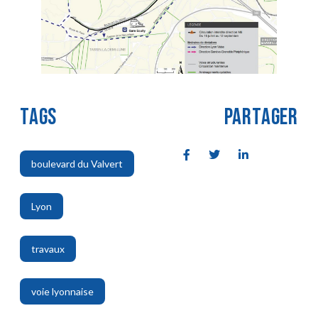
TAGS
PARTAGER
boulevard du Valvert
,
Lyon
,
travaux
,
voie lyonnaise