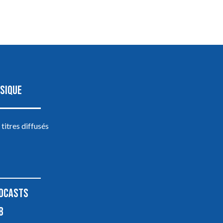
SIQUE
 titres diffusés
DCASTS
B