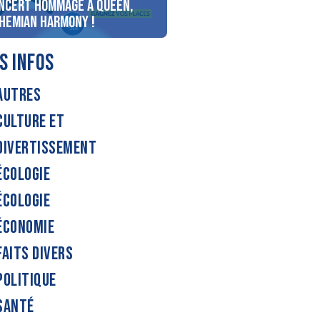
ncert Hommage à Queen,
personnes au bord du lac
hemian Harmony !
d’Annecy !
S INFOS
AUTRES
CULTURE ET
DIVERTISSEMENT
ÉCOLOGIE
ÉCOLOGIE
ÉCONOMIE
FAITS DIVERS
POLITIQUE
SANTÉ