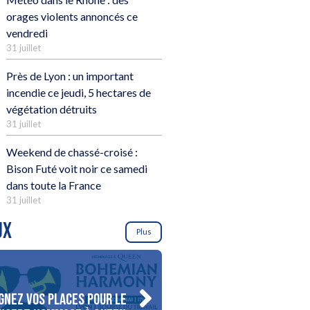
orages violents annoncés ce
vendredi
31 juillet
Près de Lyon : un important
incendie ce jeudi, 5 hectares de
végétation détruits
31 juillet
Weekend de chassé-croisé :
Bison Futé voit noir ce samedi
dans toute la France
31 juillet
UX
Plus
gnez vos places pour le
Gagnez votre séjour pour