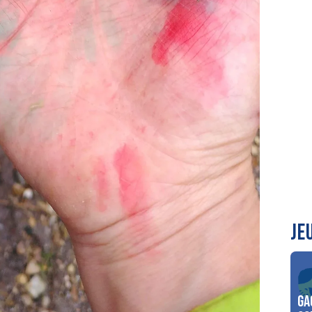
JE
Ga