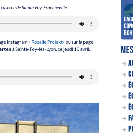
a caserne de Sainte-Foy-Francheville
:
Gag
con
Boh
page Instagram «
Rosalie Projekt
« ou sur la page
MES
arten
à Sainte-Foy-lès-Lyon, ce jeudi 10 avril.
A
C
É
É
É
F
P