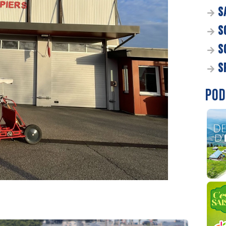
S
S
S
S
POD