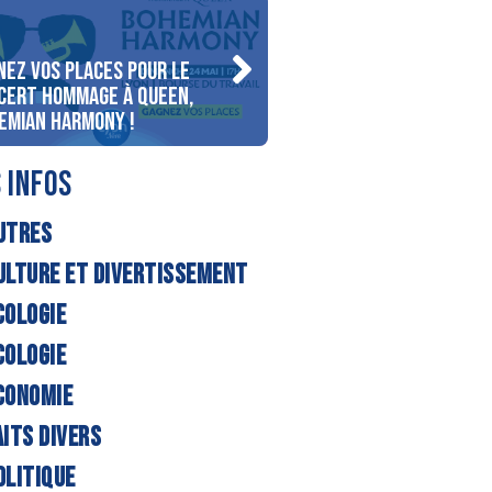
nez vos places pour le
Gagnez votre séjour pou
cert Hommage à Queen,
personnes au bord du la
emian Harmony !
d’Annecy !
 INFOS
UTRES
ULTURE ET DIVERTISSEMENT
COLOGIE
COLOGIE
CONOMIE
AITS DIVERS
OLITIQUE